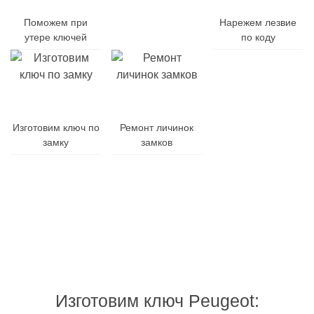
Поможем при
Заменим
Нарежем лезвие
утере ключей
батарейку
по коду
Заменим
Изготовим ключ по
Ремонт личинок
корпус
замку
замков
ключа
Гарантия
Дубликат
Изготовления
на
и
от
все
ремонт
10
виды
брелоков
минут
работ
Изготовим ключ Peugeot: