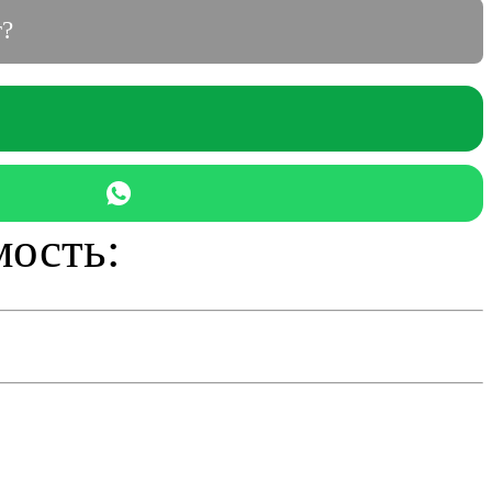
т?
ость: