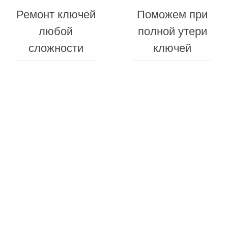
Ремонт ключей
Поможем при
любой
полной утери
сложности
ключей
Гарантия
на
Заменим
все
батарейк
виды
в
работ
брелоке