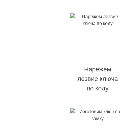
Ремонт
Нарежем
брелоков
лезвие ключа
сигнализации
по коду