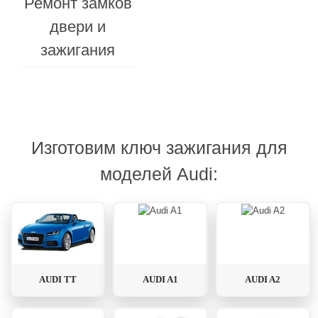
Ремонт замков
ключа
двери и
и
зажигания
брелока
Изготовим ключ зажигания для
моделей Audi:
AUDI TT
AUDI A1
AUDI A2