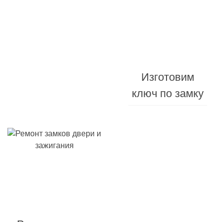
Изготовления
от
10
Изготовим
минут
ключ по замку
Заменим
корпус