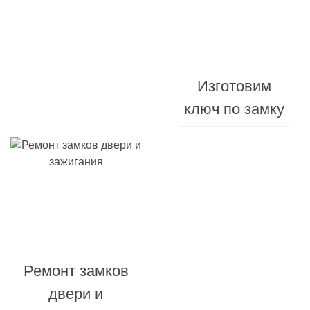
Изготовления
от
10
Изготовим
минут
ключ по замку
Заменим
корпус
Ремонт замков
ключа
двери и
и