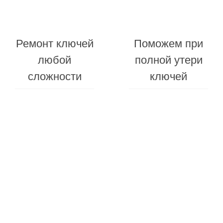
Ремонт ключей
Поможем при
любой
полной утери
сложности
ключей
Гарантия
на
Заменим
все
батарейк
виды
в