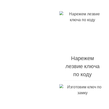
работ
брелоке
Ремонт
Нарежем
брелоков
лезвие ключа
сигнализации
по коду