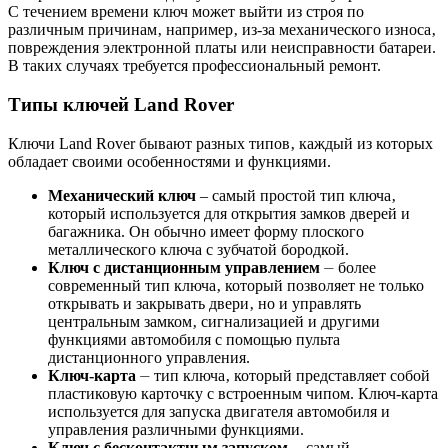
С течением времени ключ может выйти из строя по
различным причинам‚ например‚ из-за механического износа‚
повреждения электронной платы или неисправности батареи.
В таких случаях требуется профессиональный ремонт.
Типы ключей Land Rover
Ключи Land Rover бывают разных типов‚ каждый из которых
обладает своими особенностями и функциями.
Механический ключ
‒ самый простой тип ключа‚
который используется для открытия замков дверей и
багажника. Он обычно имеет форму плоского
металлического ключа с зубчатой бородкой.
Ключ с дистанционным управлением
⏤ более
современный тип ключа‚ который позволяет не только
открывать и закрывать двери‚ но и управлять
центральным замком‚ сигнализацией и другими
функциями автомобиля с помощью пульта
дистанционного управления.
Ключ-карта
⏤ тип ключа‚ который представляет собой
пластиковую карточку с встроенным чипом. Ключ-карта
используется для запуска двигателя автомобиля и
управления различными функциями.
Ключ с бесконтактным запуском
⏤ самый