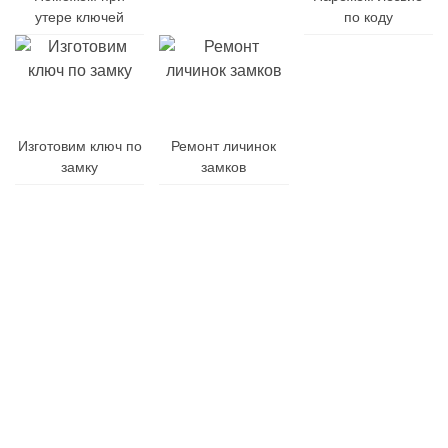
утере ключей
батарейку
по коду
Заменим
Изготовим ключ по
Ремонт личинок
корпус
замку
замков
ключа
Гарантия
Дубликат
Изготовления
на
и
от
все
ремонт
10
виды
брелоков
минут
работ