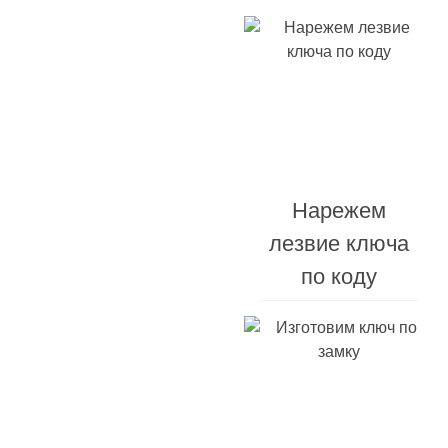
Ремонт
Нарежем
брелоков
лезвие ключа
сигнализации
по коду