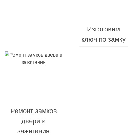
Изготовления
от
10
Изготовим
минут
ключ по замку
Заменим
корпус
Ремонт замков
ключа
двери и
и
зажигания
брелока