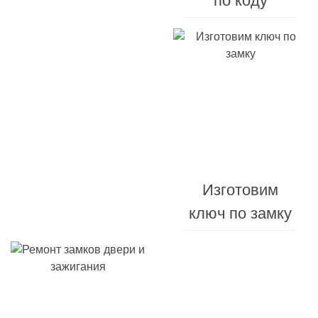
сигнализации
по коду
Изготовления
от
10
Изготовим
минут
ключ по замку