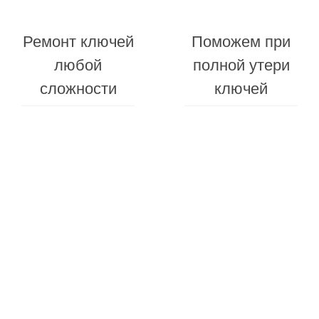
Ремонт ключей
Поможем при
любой
полной утери
сложности
ключей
Гарантия
на
Заменим
все
батарейк
виды
в
работ
брелоке