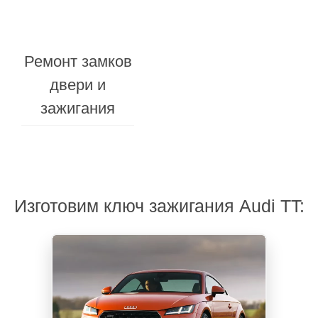
Заменим
корпус
Ремонт замков
ключа
двери и
и
зажигания
брелока
Изготовим ключ зажигания Audi TT: