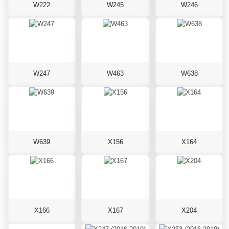
W222
W245
W246
W247
W463
W638
W639
X156
X164
X166
X167
X204