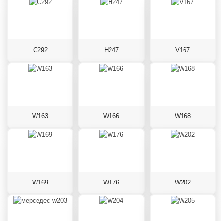
C292
H247
V167
W163
W166
W168
W169
W176
W202