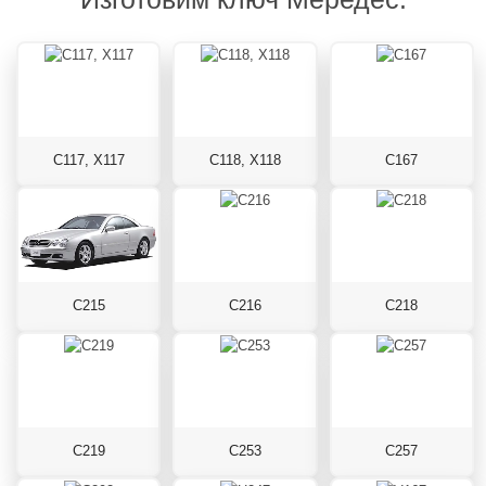
C117, X117
C118, X118
C167
C215
C216
C218
C219
C253
C257