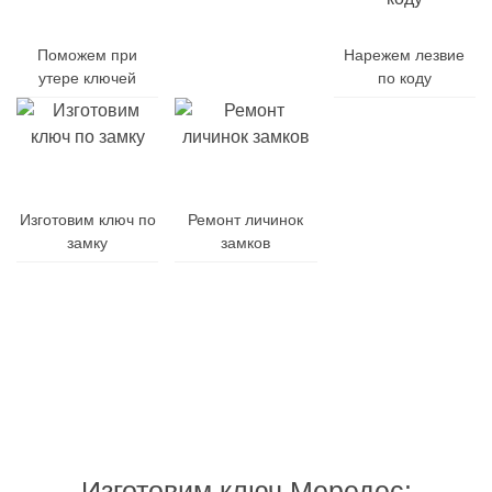
Поможем при
Заменим
Нарежем лезвие
утере ключей
батарейку
по коду
Заменим
Изготовим ключ по
Ремонт личинок
корпус
замку
замков
ключа
Гарантия
Дубликат
Изготовления
на
и
от
все
ремонт
10
виды
брелоков
минут
работ
Изготовим ключ Мередес: