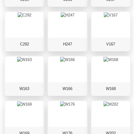
C292
H247
V167
W163
W166
W168
W169
W176
W202