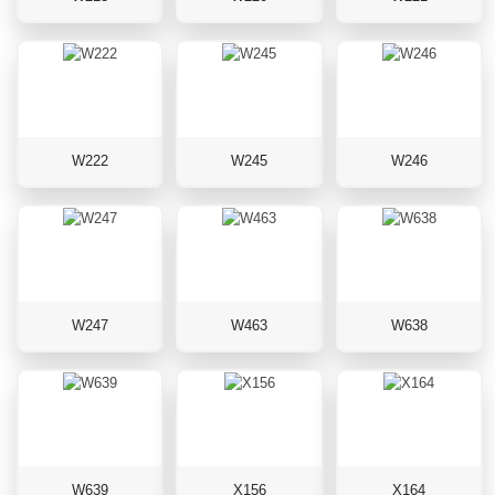
W222
W245
W246
W247
W463
W638
W639
X156
X164