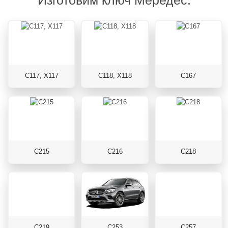
Изготовим ключ Мередес:
C117, X117
C118, X118
C167
C215
C216
C218
C219
C253
C257