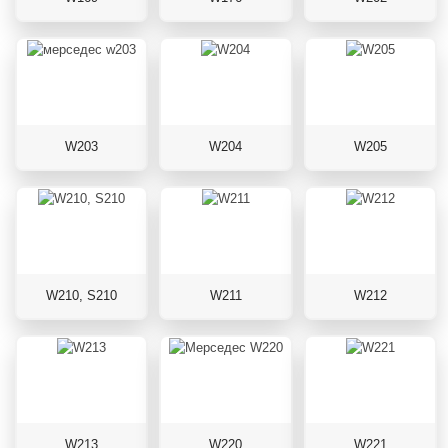
W203
W204
W205
W210, S210
W211
W212
W213
W220
W221