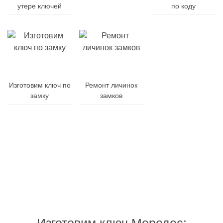
утере ключей
батарейку
по коду
Заменим
Изготовим ключ по
Ремонт личинок
корпус
замку
замков
ключа
Гарантия
Дубликат
Изготовления
на
и
от
все
ремонт
10
виды
брелоков
минут
работ