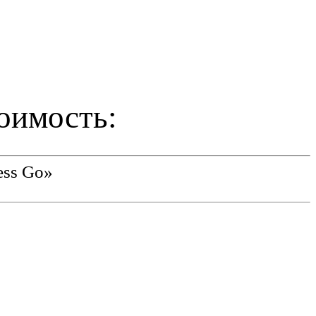
оимость:
ess Go»