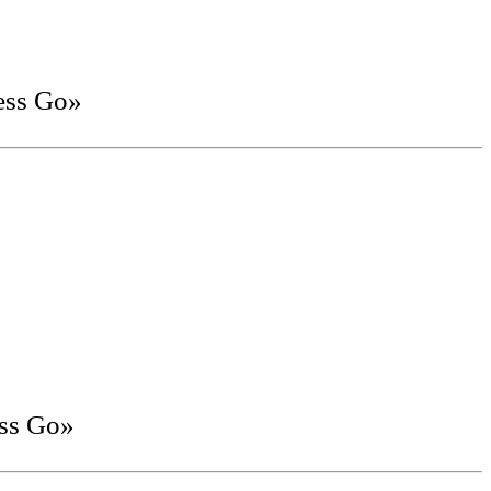
ess Go»
ss Go»