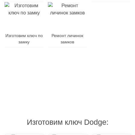
Заменим
Изготовим ключ по
Ремонт личинок
корпус
замку
замков
ключа
Гарантия
Дубликат
Изготовления
на
и
от
все
ремонт
10
виды
брелоков
минут
работ
Изготовим ключ Dodge: