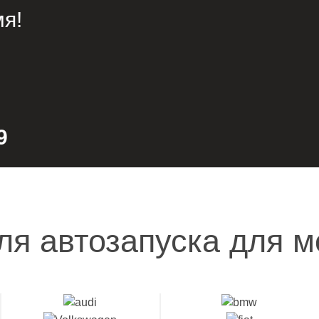
я!
9
ля автозапуска для м