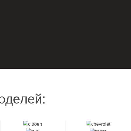
оделей: