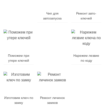
Дубликат
авто-
Чип для
Ремонт авто-
ключей
автозапуска
ключей
Поможем при
Заменим
Нарежем лезвие
утере ключей
батарейку
по коду
Заменим
Изготовим ключ по
Ремонт личинок
корпус
замку
замков
ключа