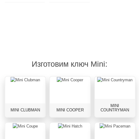
Гарантия
Дубликат
Изготовления
на
и
от
все
ремонт
10
виды
брелоков
минут
работ
Изготовим ключ Mini:
MINI
MINI CLUBMAN
MINI COOPER
COUNTRYMAN