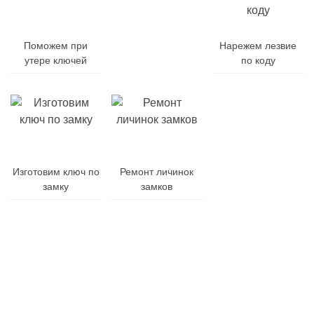
Поможем при
Заменим
Нарежем лезвие
утере ключей
батарейку
по коду
Заменим
Изготовим ключ по
Ремонт личинок
корпус
замку
замков
ключа
Гарантия
Дубликат
Изготовления
на
и
от
все
ремонт
10
виды
брелоков
минут
работ