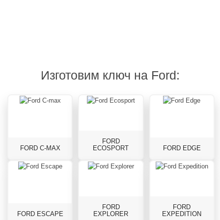
ремонт
10
виды
брелоков
минут
работ
Изготовим ключ на Ford:
FORD
FORD C-MAX
ECOSPORT
FORD EDGE
FORD
FORD
FORD ESCAPE
EXPLORER
EXPEDITION