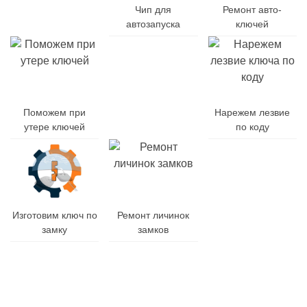
авто-
Чип для
Ремонт авто-
ключей
автозапуска
ключей
Поможем при
Заменим
Нарежем лезвие
утере ключей
батарейку
по коду
Заменим
Изготовим ключ по
Ремонт личинок
корпус
замку
замков
ключа
Гарантия
Дубликат
Изготовления
на
и
от
все