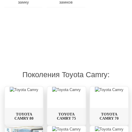
замку
замков
ключа
Гарантия
Дубликат
Изготовления
на
и
от
все
ремонт
10
виды
брелоков
минут
работ
Поколения Toyota Camry:
TOYOTA
TOYOTA
TOYOTA
CAMRY 80
CAMRY 75
CAMRY 70