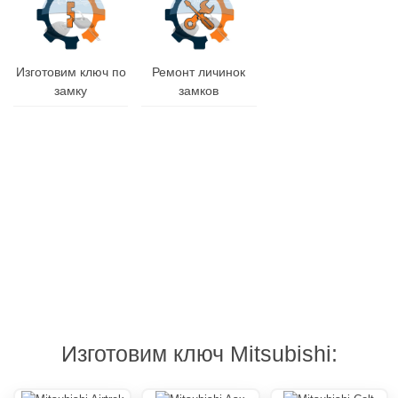
Заменим
Изготовим ключ по
Ремонт личинок
корпус
замку
замков
ключа
Гарантия
Дубликат
Изготовления
на
и
от
все
ремонт
10
виды
брелоков
минут
работ
Изготовим ключ Mitsubishi: