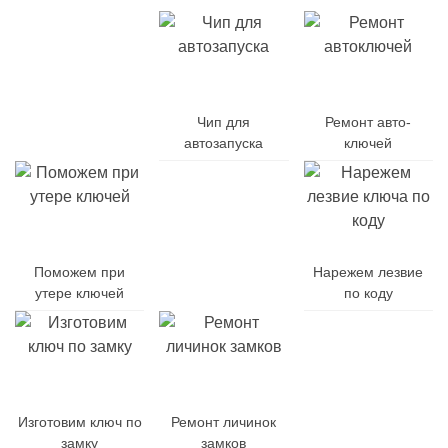
Дубликат
авто-
Чип для
Ремонт авто-
ключей
автозапуска
ключей
Поможем при
Заменим
Нарежем лезвие
утере ключей
батарейку
по коду
Заменим
Изготовим ключ по
Ремонт личинок
корпус
замку
замков
ключа