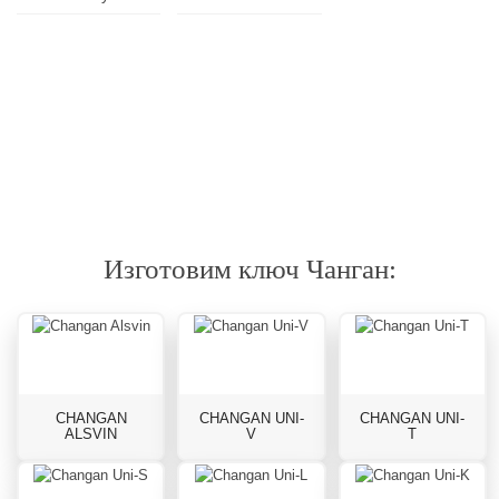
Гарантия
Дубликат
Изготовления
на
и
от
все
ремонт
10
виды
брелоков
минут
работ
Изготовим ключ Чанган:
CHANGAN
CHANGAN UNI-
CHANGAN UNI-
ALSVIN
V
T